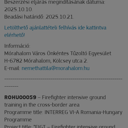
Beszerzési eljárás megindításának dátuma:
2025.10.10.
Beadási határidő: 2025.10.21.
Letölthető ajánlattételi felhívás ide kattintva
elérhető!
Információ:
Mórahalom Város Önkéntes Tűzoltó Egyesület
H-6782 Mórahalom, Kölcsey utca 2.
E-mail:
nemethattila@morahalom.hu
-----------------------------------------------------------
-------
ROHU00059
– Firefighter intensive ground
training in the cross-border area
Programme title: INTERREG VI-A Romania-Hungary
Programme
Project title: ”FIGT – Firefighter intensive ground