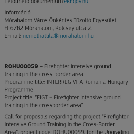
Letölthető dokumentum:
ekr.gov.hu
Információ:
Mórahalom Város Önkéntes Tűzoltó Egyesület
H-6782 Mórahalom, Kölcsey utca 2.
E-mail:
nemethattila@morahalom.hu
-----------------------------------------------------------
-------
ROHU00059
– Firefighter intensive ground
training in the cross-border area
Programme title: INTERREG VI-A Romania-Hungary
Programme
Project title: ”FIGT – Firefighter intensive ground
training in the crossborder area”
Call for proposals regarding the project “Firefighter
Intensive Ground Training in the Cross-Border
Area”, project code: ROHU00059, for the Upgrading