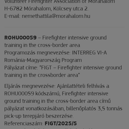
Volunteer Firefighter Association of Mórahalom
H-6782 Mórahalom, Kölcsey utca 2.
E-mail: nemethattila@morahalom.hu
ROHU00059
– Firefighter intensive ground
training in the cross-border area
Programozás megnevezése: INTERREG VI-A
Románia-Magyarország Program
Pályázat címe: ”FIGT – Firefighter intensive ground
training in the crossborder area”
Eljárás megnevezése: Ajánlattételi felhívás a
ROHU00059 kódszámú, Firefighter intensive
ground training in the cross-border area című
pályázat vonatkozásában, billenőplatós 3,5 tonnás
pick-up terepjáró beszerzése.
Referenciaszám:
FIGT/2025/5