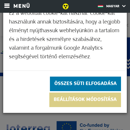
MENÜ
MAGYAR
Ez a weboldal cookie-kat használ. Cookie-kat
használunk annak biztosítására, hogy a legjobb
26,1°C
élményt nyújthassuk webhelyünkön a tartalom
és a hirdetések személyre szabásához,
valamint a forgalmunk Google Analytics
segítségével történő elemzéséhez.
ÖSSZES SÜTI ELFOGADÁSA
BEÁLLÍTÁSOK MÓDOSÍTÁSA