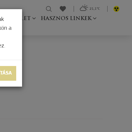
21,1°C
Ő TESTÜLET
HASZNOS LINKEK
ak
kön a
ez.
ÍTÁSA