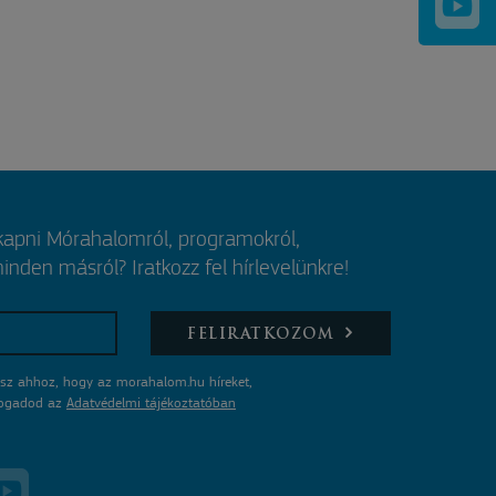
 kapni Mórahalomról, programokról,
nden másról? Iratkozz fel hírlevelünkre!
FELIRATKOZOM
sz ahhoz, hogy az morahalom.hu híreket,
lfogadod az
Adatvédelmi tájékoztatóban