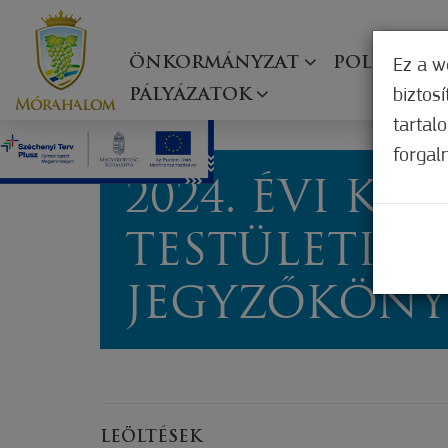
ÖNKORMÁNYZAT
POLGÁRMES
Ez a w
biztos
PÁLYÁZATOK
tartal
forgal
2024. ÉVI KÉP
TESTÜLETI Ü
JEGYZŐKÖNY
LEÖLTÉSEK