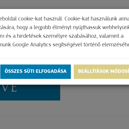
TERI HIVATAL
INTÉZMÉNYEK
KÉPVISEL
eboldal cookie-kat használ. Cookie-kat használunk ann
ítására, hogy a legjobb élményt nyújthassuk webhelyün
om és a hirdetések személyre szabásához, valamint a
munk Google Analytics segítségével történő elemzéséh
VISELŐ-
LÉSEK
ÖSSZES SÜTI ELFOGADÁSA
BEÁLLÍTÁSOK MÓDOS
VE