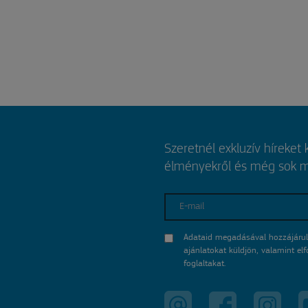
Szeretnél exkluzív híreket
élményekről és még sok mi
E-mail
Adataid megadásával hozzájárul
ajánlatokat küldjön, valamint e
foglaltakat.