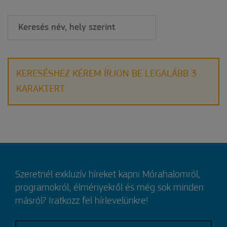
KERESÉSHEZ KÉREM ÍRJON BE LEGALÁBB 3
KARAKTERT
Szeretnél exkluzív híreket kapni Mórahalomról,
programokról, élményekről és még sok minden
másról? Iratkozz fel hírlevelünkre!