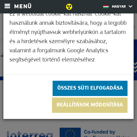
MENÜ
MAGYAR
Ez a weboldal cookie-kat használ. Cookie-kat
használunk annak biztosítására, hogy a legjobb
35,0°C
élményt nyújthassuk webhelyünkön a tartalom
és a hirdetések személyre szabásához,
valamint a forgalmunk Google Analytics
segítségével történő elemzéséhez.
ÖSSZES SÜTI ELFOGADÁSA
BEÁLLÍTÁSOK MÓDOSÍTÁSA