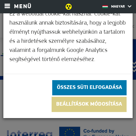
MENÜ
MAGYAR
Ez a weboldal cookie-kat használ. Cookie-kat
használunk annak biztosítására, hogy a legjobb
35,0°C
élményt nyújthassuk webhelyünkön a tartalom
és a hirdetések személyre szabásához,
valamint a forgalmunk Google Analytics
segítségével történő elemzéséhez.
ÖSSZES SÜTI ELFOGADÁSA
BEÁLLÍTÁSOK MÓDOSÍTÁSA