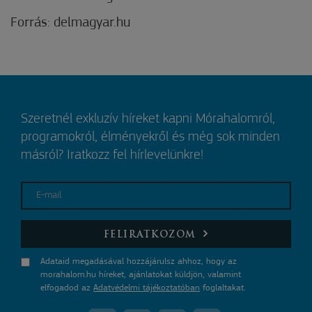
Forrás: delmagyar.hu
Szeretnél exkluzív híreket kapni Mórahalomról,
programokról, élményekről és még sok minden
másról? Iratkozz fel hírlevelünkre!
E-mail
FELIRATKOZOM
Adataid megadásával hozzájárulsz ahhoz, hogy az
morahalom.hu híreket, ajánlatokat küldjön, valamint
elfogadod az
Adatvédelmi tájékoztatóban
foglaltakat.