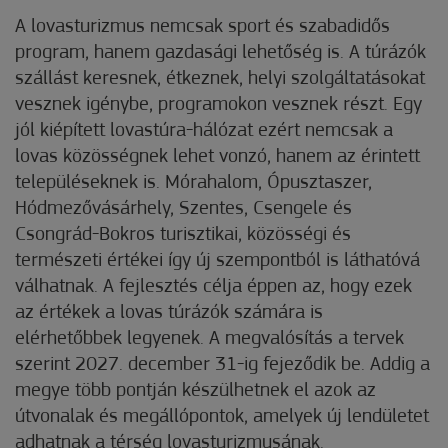
A lovasturizmus nemcsak sport és szabadidős
program, hanem gazdasági lehetőség is. A túrázók
szállást keresnek, étkeznek, helyi szolgáltatásokat
vesznek igénybe, programokon vesznek részt. Egy
jól kiépített lovastúra-hálózat ezért nemcsak a
lovas közösségnek lehet vonzó, hanem az érintett
településeknek is. Mórahalom, Ópusztaszer,
Hódmezővásárhely, Szentes, Csengele és
Csongrád-Bokros turisztikai, közösségi és
természeti értékei így új szempontból is láthatóvá
válhatnak. A fejlesztés célja éppen az, hogy ezek
az értékek a lovas túrázók számára is
elérhetőbbek legyenek. A megvalósítás a tervek
szerint 2027. december 31-ig fejeződik be. Addig a
megye több pontján készülhetnek el azok az
útvonalak és megállópontok, amelyek új lendületet
adhatnak a térség lovasturizmusának.