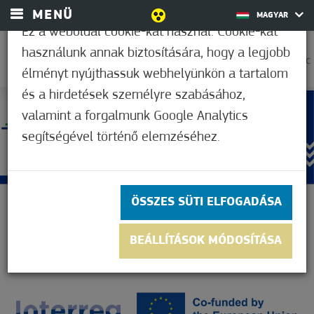
MENÜ
MAGYAR
Ez a weboldal cookie-kat használ. Cookie-kat
használunk annak biztosítására, hogy a legjobb
33,9°C
élményt nyújthassuk webhelyünkön a tartalom
és a hirdetések személyre szabásához,
valamint a forgalmunk Google Analytics
segítségével történő elemzéséhez.
ÖSSZES SÜTI ELFOGADÁSA
BEÁLLÍTÁSOK MÓDOSÍTÁSA