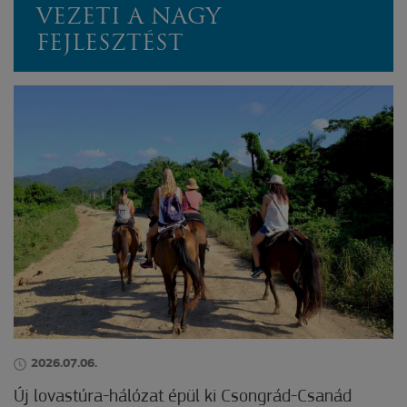
VEZETI A NAGY
FEJLESZTÉST
2026.07.06.
Új lovastúra-hálózat épül ki Csongrád-Csanád