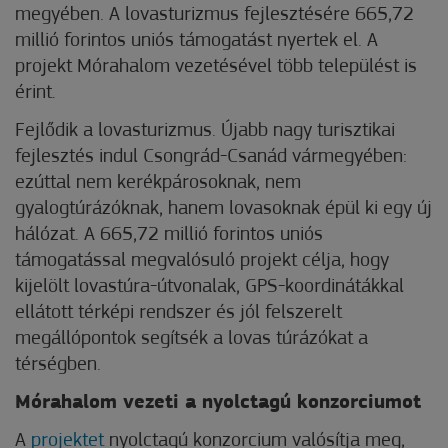
megyében. A lovasturizmus fejlesztésére 665,72
millió forintos uniós támogatást nyertek el. A
projekt Mórahalom vezetésével több települést is
érint.
Fejlődik a lovasturizmus. Újabb nagy turisztikai
fejlesztés indul Csongrád-Csanád vármegyében:
ezúttal nem kerékpárosoknak, nem
gyalogtúrázóknak, hanem lovasoknak épül ki egy új
hálózat. A 665,72 millió forintos uniós
támogatással megvalósuló projekt célja, hogy
kijelölt lovastúra-útvonalak, GPS-koordinátákkal
ellátott térképi rendszer és jól felszerelt
megállópontok segítsék a lovas túrázókat a
térségben.
Mórahalom vezeti a nyolctagú konzorciumot
A
projektet
nyolctagú konzorcium valósítja meg,