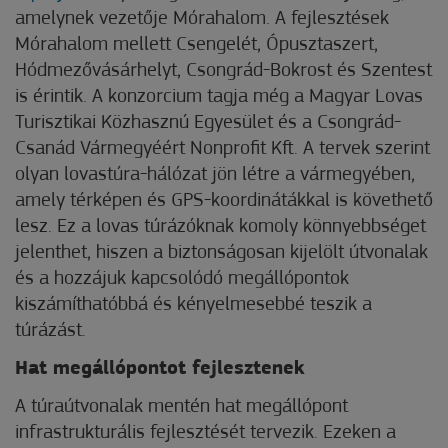
amelynek vezetője Mórahalom. A fejlesztések
Mórahalom mellett Csengelét, Ópusztaszert,
Hódmezővásárhelyt, Csongrád-Bokrost és Szentest
is érintik. A konzorcium tagja még a Magyar Lovas
Turisztikai Közhasznú Egyesület és a Csongrád-
Csanád Vármegyéért Nonprofit Kft. A tervek szerint
olyan lovastúra-hálózat jön létre a vármegyében,
amely térképen és GPS-koordinátákkal is követhető
lesz. Ez a lovas túrázóknak komoly könnyebbséget
jelenthet, hiszen a biztonságosan kijelölt útvonalak
és a hozzájuk kapcsolódó megállópontok
kiszámíthatóbbá és kényelmesebbé teszik a
túrázást.
Hat megállópontot fejlesztenek
A túraútvonalak mentén hat megállópont
infrastrukturális fejlesztését tervezik. Ezeken a