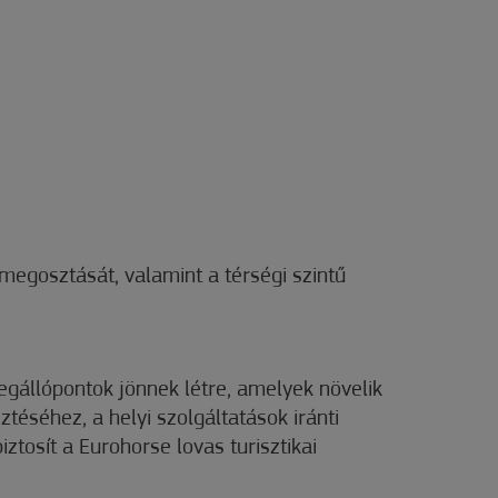
megosztását, valamint a térségi szintű
egállópontok jönnek létre, amelyek növelik
téséhez, a helyi szolgáltatások iránti
ztosít a Eurohorse lovas turisztikai