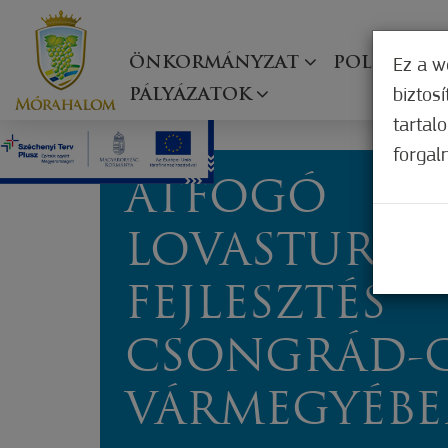
ÖNKORMÁNYZAT
POLGÁRMES
Ez a w
biztos
PÁLYÁZATOK
tartal
forgal
ÁTFOGÓ
LOVASTURISZ
FEJLESZTÉS
CSONGRÁD-
VÁRMEGYÉB