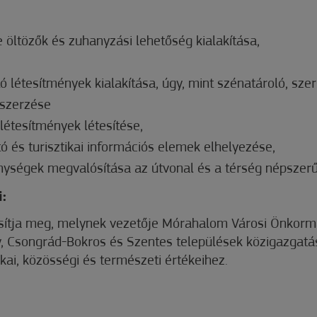
e öltözők és zuhanyzási lehetőség kialakítása,
sító létesítmények kialakítása, úgy, mint szénatároló, sz
eszerzése
étesítmények létesítése,
ó és turisztikai információs elemek elhelyezése,
ységek megvalósítása az útvonal és a térség népszerű
:
ósítja meg, melynek vezetője Mórahalom Városi Önkorm
 Csongrád-Bokros és Szentes települések közigazgatás
ikai, közösségi és természeti értékeihez.