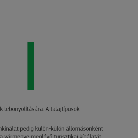
 lebonyolítására. A talajtípusok
ramkínálat pedig külön-külön állomásonként
 a vármegye meglévő turisztikai kínálatát.