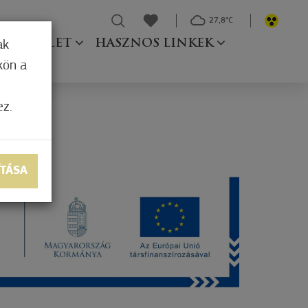
27,8°C
Ő TESTÜLET
HASZNOS LINKEK
ak
kön a
ez.
ÍTÁSA