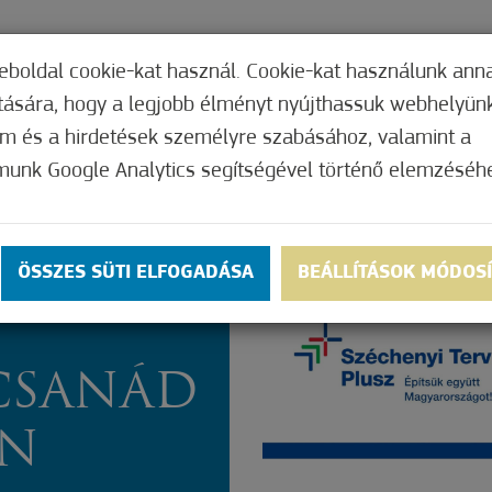
TERI HIVATAL
INTÉZMÉNYEK
KÉPVISEL
eboldal cookie-kat használ. Cookie-kat használunk ann
ítására, hogy a legjobb élményt nyújthassuk webhelyün
om és a hirdetések személyre szabásához, valamint a
munk Google Analytics segítségével történő elemzéséh
TIKAI
ÖSSZES SÜTI ELFOGADÁSA
BEÁLLÍTÁSOK MÓDOS
CSANÁD
EN