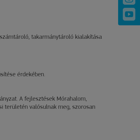
erszámtároló, takarmánytároló kialakítása
sítése érdekében.
ányzat. A fejlesztések Mórahalom,
i területén valósulnak meg, szorosan