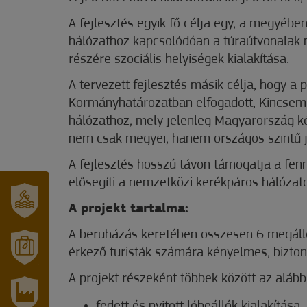
A fejlesztés egyik fő célja egy, a megyében 
hálózathoz kapcsolódóan a túraútvonalak me
részére szociális helyiségek kialakítása.
A tervezett fejlesztés másik célja, hogy a 
Kormányhatározatban elfogadott, Kincsem 
hálózathoz, mely jelenleg Magyarország két
nem csak megyei, hanem országos szintű je
A fejlesztés hosszú távon támogatja a fennt
elősegíti a nemzetközi kerékpáros hálózat
A projekt tartalma:
SZT.
ERZSÉBET
A beruházás keretében összesen 6 megállópo
GYÓGYFÜRDŐ
érkező turisták számára kényelmes, biztons
MÓRAHALOM
A projekt részeként többek között az aláb
TURISZTIKA
fedett és nyitott lóbeállók kialakítása,