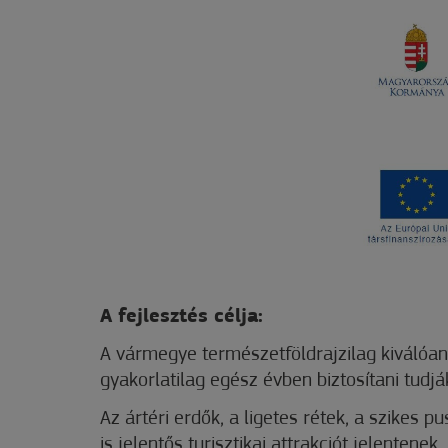
A fejlesztés célja:
A vármegye természetföldrajzilag kiválóan 
gyakorlatilag egész évben biztosítani tudjá
Az ártéri erdők, a ligetes rétek, a szikes 
is jelentős turisztikai attrakciót jelenten