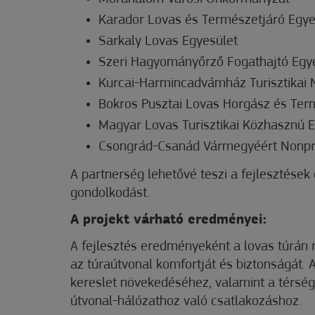
Karador Lovas és Természetjáró Egye
Sarkaly Lovas Egyesület
Szeri Hagyományőrző Fogathajtó Egy
Kurcai-Harmincadvámház Turisztikai N
Bokros Pusztai Lovas Horgász és Ter
Magyar Lovas Turisztikai Közhasznú E
Csongrád-Csanád Vármegyéért Nonprof
A partnerség lehetővé teszi a fejlesztések
gondolkodást.
A projekt várható eredményei:
A fejlesztés eredményeként a lovas túrán 
az túraútvonal komfortját és biztonságát. 
kereslet növekedéséhez, valamint a térség g
útvonal-hálózathoz való csatlakozáshoz.