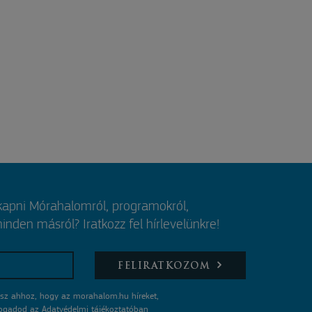
 kapni Mórahalomról, programokról,
nden másról? Iratkozz fel hírlevelünkre!
FELIRATKOZOM
sz ahhoz, hogy az morahalom.hu híreket,
lfogadod az
Adatvédelmi tájékoztatóban