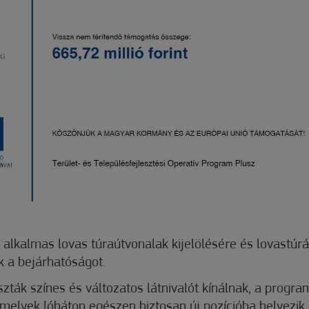
alkalmas lovas túraútvonalak kijelölésére és lovastúrák
k a bejárhatóságot.
puszták színes és változatos látnivalót kínálnak, a prog
ek, melyek lóháton egészen biztosan új pozícióba helyezik