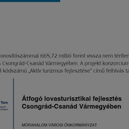
sítószámmal 665,72 millió forint vissza nem téríten
sztés Csongrád-Csanád Vármegyében. A projekt konzorciu
kódszámú „Aktív turizmus fejlesztése” című felhívás 