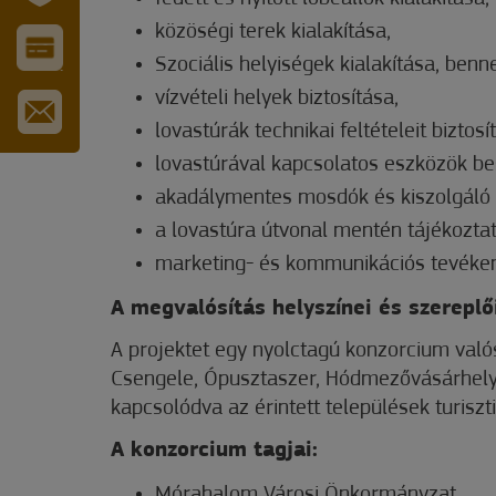
IPARI
közöségi terek kialakítása,
PARK
Szociális helyiségek kialakítása, benn
VÁROS-
ÉS
vízvételi helyek biztosítása,
TURISZTIKAI
KÁRTYA
lovastúrák technikai feltételeit bizto
IRATKOZZON
FEL
lovastúrával kapcsolatos eszközök b
HÍRLEVELÜNKRE
akadálymentes mosdók és kiszolgáló l
a lovastúra útvonal mentén tájékoztat
marketing- és kommunikációs tevéken
A megvalósítás helyszínei és szereplői
A projektet egy nyolctagú konzorcium val
Csengele, Ópusztaszer, Hódmezővásárhely,
kapcsolódva az érintett települések turiszt
A konzorcium tagjai:
Mórahalom Városi Önkormányzat