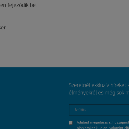
en fejeződik be.
ser
Szeretnél exkluzív híreket
élményekről és még sok mi
E-mail
Adataid megadásával hozzájárul
ajánlatokat küldjön, valamint e