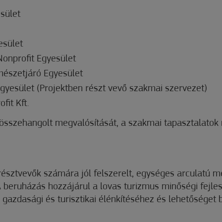
sület
esület
onprofit Egyesület
mészetjáró Egyesület
gyesület (Projektben részt vevő szakmai szervezet)
it Kft.
 összehangolt megvalósítását, a szakmai tapasztalatok 
résztvevők számára jól felszerelt, egységes arculatú m
A beruházás hozzájárul a lovas turizmus minőségi fejlesz
azdasági és turisztikai élénkítéséhez és lehetőséget bi