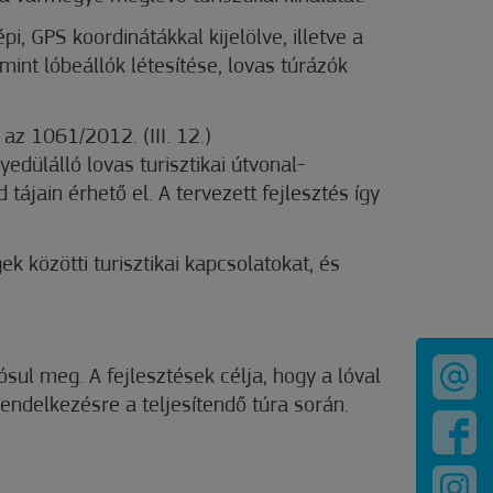
pi, GPS koordinátákkal kijelölve, illetve a
int lóbeállók létesítése, lovas túrázók
az 1061/2012. (III. 12.)
ülálló lovas turisztikai útvonal-
ájain érhető el. A tervezett fejlesztés így
k közötti turisztikai kapcsolatokat, és
ul meg. A fejlesztések célja, hogy a lóval
endelkezésre a teljesítendő túra során.