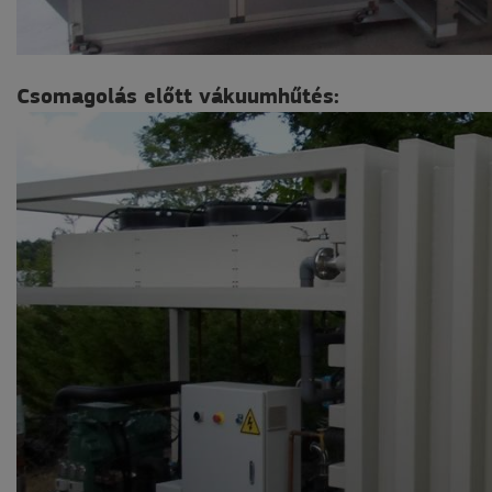
Csomagolás előtt vákuumhűtés: