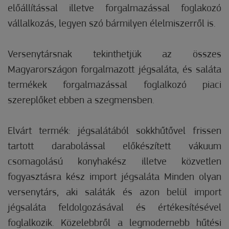
előállítással illetve forgalmazással foglakozó
vállalkozás, legyen szó bármilyen élelmiszerről is.
Versenytársnak tekinthetjük az összes
Magyarországon forgalmazott jégsaláta, és saláta
termékek forgalmazással foglalkozó piaci
szereplőket ebben a szegmensben.
Elvárt termék: jégsalátából sokkhűtővel frissen
tartott darabolással előkészített vákuum
csomagolású konyhakész illetve közvetlen
fogyasztásra kész import jégsaláta Minden olyan
versenytárs, aki saláták és azon belül import
jégsaláta feldolgozásával és értékesítésével
foglalkozik. Közelebbről a legmodernebb hűtési