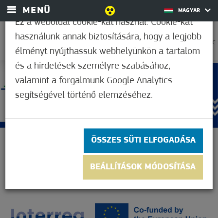
MENÜ
MAGYAR
Ez a weboldal cookie-kat használ. Cookie-kat
használunk annak biztosítására, hogy a legjobb
25,6°C
élményt nyújthassuk webhelyünkön a tartalom
és a hirdetések személyre szabásához,
valamint a forgalmunk Google Analytics
segítségével történő elemzéséhez.
ÖSSZES SÜTI ELFOGADÁSA
BEÁLLÍTÁSOK MÓDOSÍTÁSA