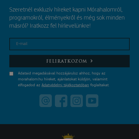
Szeretnél exkluzív híreket kapni Mórahalomról,
programokról, élményekről és még sok minden
másról? Iratkozz fel hírlevelünkre!
E-mail
FELIRATKOZOM
Adataid megadásával hozzájárulsz ahhoz, hogy az
morahalom.hu híreket, ajánlatokat küldjön, valamint
elfogadod az
Adatvédelmi tájékoztatóban
foglaltakat.