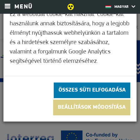
MENÜ
MAGYAR
Ez a weboldal cookie-kat használ. Cookie-kat
használunk annak biztosítására, hogy a legjobb
23,9°C
élményt nyújthassuk webhelyünkön a tartalom
és a hirdetések személyre szabásához,
valamint a forgalmunk Google Analytics
segítségével történő elemzéséhez.
ÖSSZES SÜTI ELFOGADÁSA
BEÁLLÍTÁSOK MÓDOSÍTÁSA