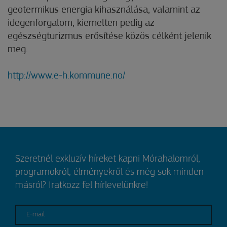
geotermikus energia kihasználása, valamint az
idegenforgalom, kiemelten pedig az
egészségturizmus erősítése közös célként jelenik
meg.
http://www.e-h.kommune.no/
Szeretnél exkluzív híreket kapni Mórahalomról,
programokról, élményekről és még sok minden
másról? Iratkozz fel hírlevelünkre!