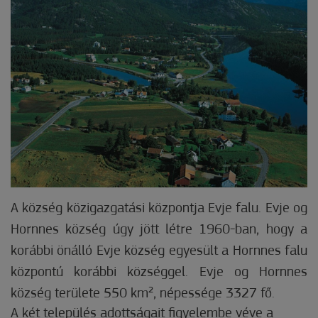
A község közigazgatási központja Evje falu. Evje og
Hornnes község úgy jött létre 1960-ban, hogy a
korábbi önálló Evje község egyesült a Hornnes falu
központú korábbi községgel. Evje og Hornnes
község területe 550 km², népessége 3327 fő.
A két település adottságait figyelembe véve a