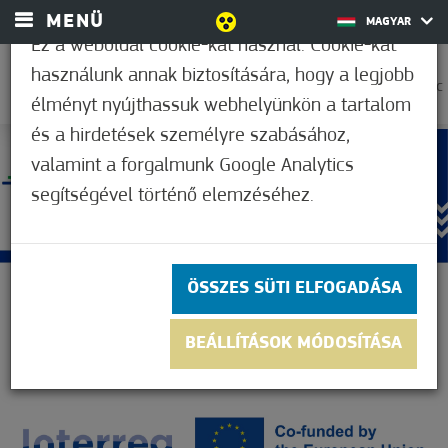
MENÜ
MAGYAR
Ez a weboldal cookie-kat használ. Cookie-kat
használunk annak biztosítására, hogy a legjobb
23,9°C
élményt nyújthassuk webhelyünkön a tartalom
és a hirdetések személyre szabásához,
valamint a forgalmunk Google Analytics
segítségével történő elemzéséhez.
ÖSSZES SÜTI ELFOGADÁSA
BEÁLLÍTÁSOK MÓDOSÍTÁSA