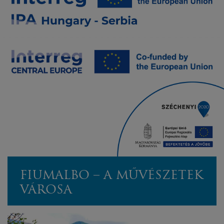
FIUMALBO – A MŰVÉSZETEK
VÁROSA