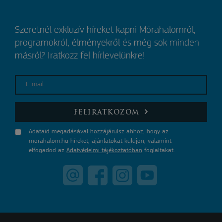
Szeretnél exkluzív híreket kapni Mórahalomról,
programokról, élményekről és még sok minden
másról? Iratkozz fel hírlevelünkre!
E-mail
FELIRATKOZOM
Adataid megadásával hozzájárulsz ahhoz, hogy az
morahalom.hu híreket, ajánlatokat küldjön, valamint
elfogadod az
Adatvédelmi tájékoztatóban
foglaltakat.