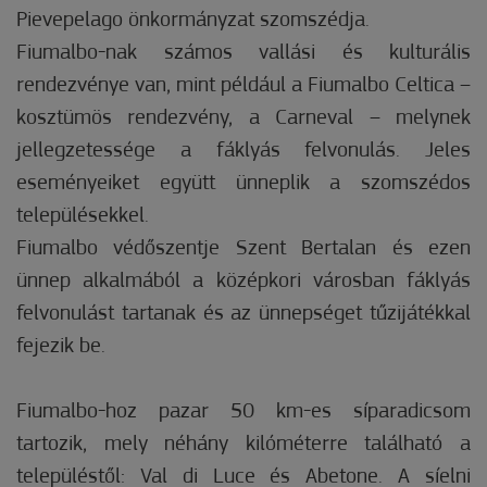
Pievepelago önkormányzat szomszédja.
Fiumalbo-nak számos vallási és kulturális
rendezvénye van, mint például a Fiumalbo Celtica –
kosztümös rendezvény, a Carneval – melynek
jellegzetessége a fáklyás felvonulás. Jeles
eseményeiket együtt ünneplik a szomszédos
településekkel.
Fiumalbo védőszentje Szent Bertalan és ezen
ünnep alkalmából a középkori városban fáklyás
felvonulást tartanak és az ünnepséget tűzijátékkal
fejezik be.
Fiumalbo-hoz pazar 50 km-es síparadicsom
tartozik, mely néhány kilóméterre található a
településtől: Val di Luce és Abetone. A síelni