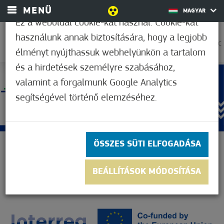
MENÜ
MAGYAR
Ez a weboldal cookie-kat használ. Cookie-kat
használunk annak biztosítására, hogy a legjobb
27,8°C
élményt nyújthassuk webhelyünkön a tartalom
és a hirdetések személyre szabásához,
valamint a forgalmunk Google Analytics
segítségével történő elemzéséhez.
ÖSSZES SÜTI ELFOGADÁSA
BEÁLLÍTÁSOK MÓDOSÍTÁSA