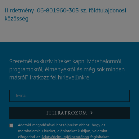
Hirdetmény_06-801960-305 sz. földtulajdonosi
közösség
Szeretnél exkluzív híreket kapni Mórahalomról,
programokról, élményekről és még sok minden
másról? Iratkozz fel hírlevelünkre!
E-mail
FELIRATKOZOM
Adataid megadásával hozzájárulsz ahhoz, hogy az
morahalom.hu híreket, ajánlatokat küldjön, valamint
elfogadod az
Adatvédelmi tájékoztatóban
foglaltakat.