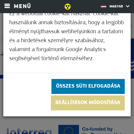
MENÜ
MAGYAR
Ez a weboldal cookie-kat használ. Cookie-kat
használunk annak biztosítására, hogy a legjobb
23,9°C
élményt nyújthassuk webhelyünkön a tartalom
és a hirdetések személyre szabásához,
valamint a forgalmunk Google Analytics
segítségével történő elemzéséhez.
ÖSSZES SÜTI ELFOGADÁSA
BEÁLLÍTÁSOK MÓDOSÍTÁSA