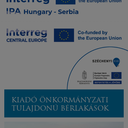
KIADÓ ÖNKORMÁNYZATI
TULAJDONÚ BÉRLAKÁSOK