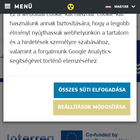
MENÜ
MAGYAR
Ez a weboldal cookie-kat használ. Cookie-kat
használunk annak biztosítására, hogy a legjobb
38,9°C
élményt nyújthassuk webhelyünkön a tartalom
és a hirdetések személyre szabásához,
valamint a forgalmunk Google Analytics
segítségével történő elemzéséhez.
ÖSSZES SÜTI ELFOGADÁSA
BEÁLLÍTÁSOK MÓDOSÍTÁSA