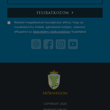
E-mail
FELIRATKOZOM
Adataid megadásával hozzájárulsz ahhoz, hogy az
morahalom.hu híreket, ajánlatokat küldjön, valamint
elfogadod az
Adatvédelmi tájékoztatóban
foglaltakat.
COPYRIGHT 2020
MORAHALOM.HU