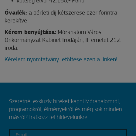
költség elvű: 42.160,- Ft/hó
Óvadék:
a bérleti díj kétszerese ezer forintra
kerekítve
Kérem benyújtása:
Mórahalom Városi
Önkormányzat Kabinet Irodáján, II. emelet 212.
iroda.
Kérelem nyomtatvány letöltése ezen a linken!
Szeretnél exkluzív híreket kapni Mórahalomról,
programokról, élményekről és még sok minden
másról? Iratkozz fel hírlevelünkre!