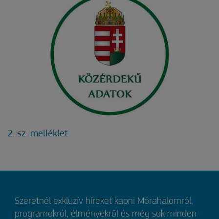
2. sz. melléklet
Szeretnél exkluzív híreket kapni Mórahalomról,
programokról, élményekről és még sok minden