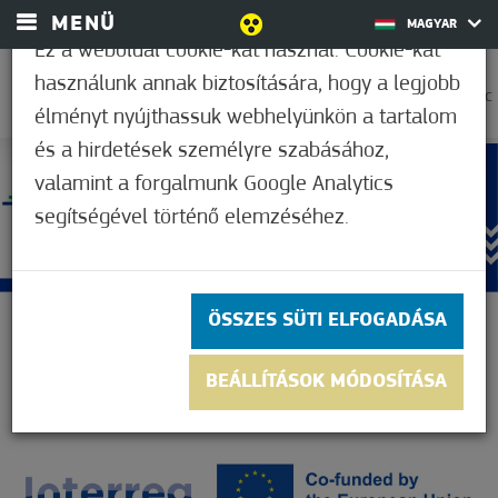
MENÜ
MAGYAR
Ez a weboldal cookie-kat használ. Cookie-kat
használunk annak biztosítására, hogy a legjobb
22,2°C
élményt nyújthassuk webhelyünkön a tartalom
és a hirdetések személyre szabásához,
valamint a forgalmunk Google Analytics
segítségével történő elemzéséhez.
ÖSSZES SÜTI ELFOGADÁSA
BEÁLLÍTÁSOK MÓDOSÍTÁSA