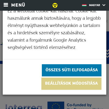
MENÜ
MAGYAR
Ez a weboldal cookie-kat használ. Cookie-kat
használunk annak biztosítására, hogy a legjobb
26,1°C
élményt nyújthassuk webhelyünkön a tartalom
és a hirdetések személyre szabásához,
valamint a forgalmunk Google Analytics
segítségével történő elemzéséhez.
ÖSSZES SÜTI ELFOGADÁSA
BEÁLLÍTÁSOK MÓDOSÍTÁSA