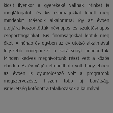
kicsit ilyenkor a gyerekeké vállnak. Minket is
meglátogatott és kis csomagokkal lepett meg
mindenkit. Második alkalommal így az évben
utoljára köszöntöttük névnapos és születésnapos
csoporttagjainkat. Kis finomságokkal leptük meg
őket. A hónap és egyben az év utolsó alkalmával
legszebb ünnepünket a karácsonyt ünnepeltük.
Minden kedves meghívottunk részt vett a közös
ebéden. Az év végén elmondható volt, hogy ebben
az évben is gyümölcsöző volt a programok
megszervezése, hiszen több új barátság,
ismeretség kötődött a találkozások alkalmával.