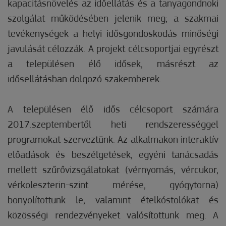
kapacitásnövelés az időellátás és a tanyagondnoki
szolgálat működésében jelenik meg; a szakmai
tevékenységek a helyi idősgondoskodás minőségi
javulását célozzák. A projekt célcsoportjai egyrészt
a településen élő idősek, másrészt az
idősellátásban dolgozó szakemberek.
A településen élő idős célcsoport számára
2017.szeptembertől heti rendszerességgel
programokat szerveztünk. Az alkalmakon interaktív
előadások és beszélgetések, egyéni tanácsadás
mellett szűrővizsgálatokat (vérnyomás, vércukor,
vérkoleszterin-szint mérése, gyógytorna)
bonyolítottunk le, valamint ételkóstolókat és
közösségi rendezvényeket valósítottunk meg. A