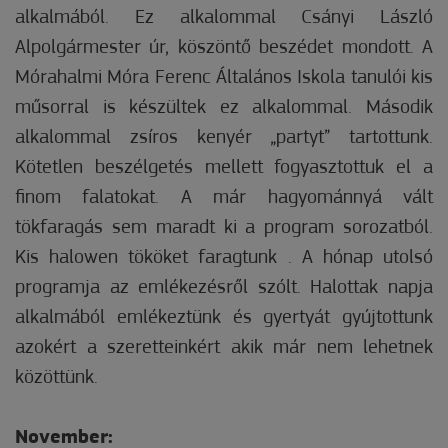
alkalmából. Ez alkalommal Csányi László
Alpolgármester úr, köszöntő beszédet mondott. A
Mórahalmi Móra Ferenc Általános Iskola tanulói kis
műsorral is készültek ez alkalommal. Második
alkalommal zsíros kenyér „partyt” tartottunk.
Kötetlen beszélgetés mellett fogyasztottuk el a
finom falatokat. A már hagyománnyá vált
tökfaragás sem maradt ki a program sorozatból.
Kis halowen tököket faragtunk . A hónap utolsó
programja az emlékezésről szólt. Halottak napja
alkalmából emlékeztünk és gyertyát gyújtottunk
azokért a szeretteinkért akik már nem lehetnek
közöttünk.
November: