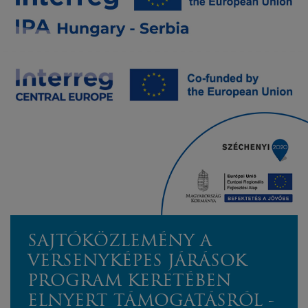
SAJTÓKÖZLEMÉNY A
VERSENYKÉPES JÁRÁSOK
PROGRAM KERETÉBEN
ELNYERT TÁMOGATÁSRÓL -