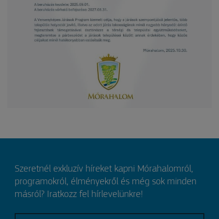
Szeretnél exkluzív híreket kapni Mórahalomról,
programokról, élményekről és még sok minden
másról? Iratkozz fel hírlevelünkre!