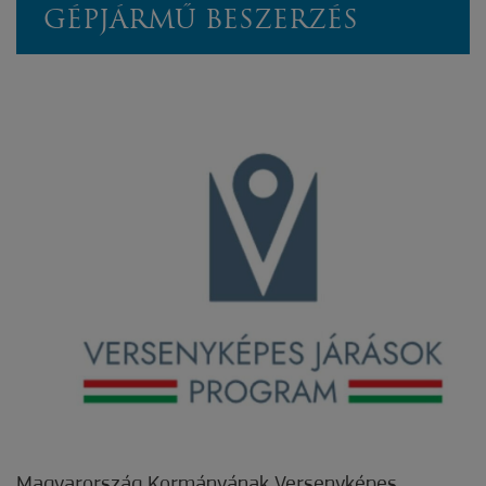
GÉPJÁRMŰ BESZERZÉS
Magyarország Kormányának Versenyképes