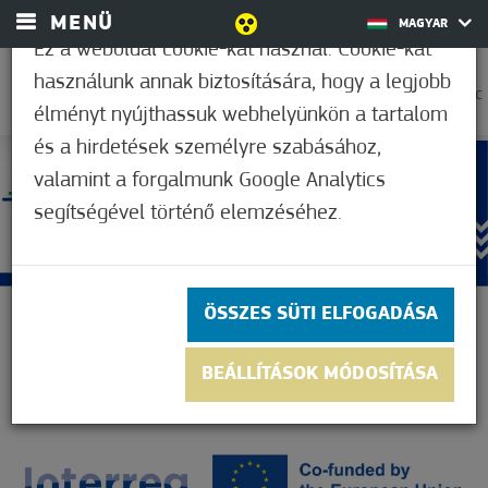
MENÜ
MAGYAR
Ez a weboldal cookie-kat használ. Cookie-kat
használunk annak biztosítására, hogy a legjobb
27,2°C
élményt nyújthassuk webhelyünkön a tartalom
és a hirdetések személyre szabásához,
valamint a forgalmunk Google Analytics
segítségével történő elemzéséhez.
ÖSSZES SÜTI ELFOGADÁSA
BEÁLLÍTÁSOK MÓDOSÍTÁSA