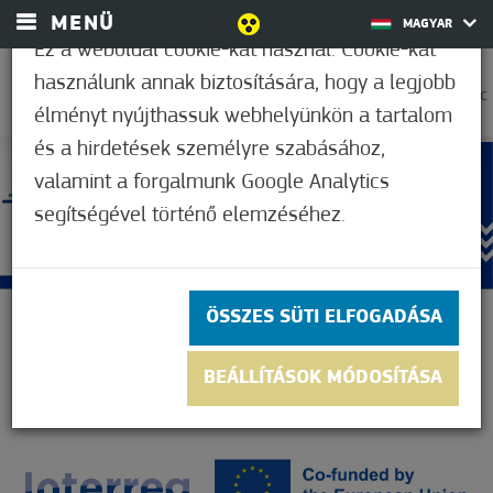
MENÜ
MAGYAR
Ez a weboldal cookie-kat használ. Cookie-kat
használunk annak biztosítására, hogy a legjobb
30,6°C
élményt nyújthassuk webhelyünkön a tartalom
és a hirdetések személyre szabásához,
valamint a forgalmunk Google Analytics
segítségével történő elemzéséhez.
ÖSSZES SÜTI ELFOGADÁSA
BEÁLLÍTÁSOK MÓDOSÍTÁSA