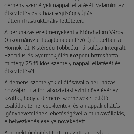
demens személyek nappali ellátását, valamint az
étkeztetés és a házi segítségnyújtás
háttérinfrastrukturális feltételeit.
A beruházás eredményeként a Mórahalom Városi
Önkormányzat tulajdonában lévő új épületben a
Homokháti Kistérség Többcélú Társulása Integrált
Szociális és Gyermekjóléti Központ biztosította
mintegy 75 fő idős személy nappali ellátását és
étkeztetését.
A demens személyek ellátásával a beruházás
hozzájárult a foglalkoztatási szint növeléséhez
azáltal, hogy a demens személyeket ellátó
családok terhei csökkentek, és a nappali ellátás
igénybevételének lehetőségével a munkavállalás,
elhelyezkedés esélye növekedett.
A projekt új építést tartalmazott, amelyben