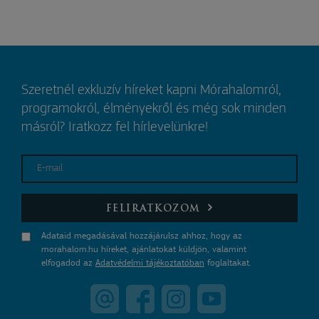
Szeretnél exkluzív híreket kapni Mórahalomról,
programokról, élményekről és még sok minden
másról? Iratkozz fel hírlevelünkre!
E-mail
FELIRATKOZOM
Adataid megadásával hozzájárulsz ahhoz, hogy az
morahalom.hu híreket, ajánlatokat küldjön, valamint
elfogadod az
Adatvédelmi tájékoztatóban
foglaltakat.