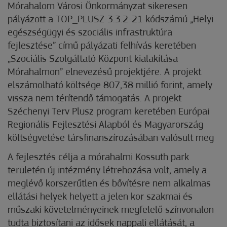
Mórahalom Városi Önkormányzat sikeresen
pályázott a TOP_PLUSZ-3.3.2-21 kódszámú „Helyi
egészségügyi és szociális infrastruktúra
fejlesztése” című pályázati felhívás keretében
„Szociális Szolgáltató Központ kialakítása
Mórahalmon” elnevezésű projektjére. A projekt
elszámolható költsége 807,38 millió forint, amely
vissza nem térítendő támogatás. A projekt
Széchenyi Terv Plusz program keretében Európai
Regionális Fejlesztési Alapból és Magyarország
költségvetése társfinanszírozásában valósult meg
A fejlesztés célja a mórahalmi Kossuth park
területén új intézmény létrehozása volt, amely a
meglévő korszerűtlen és bővítésre nem alkalmas
ellátási helyek helyett a jelen kor szakmai és
műszaki követelményeinek megfelelő színvonalon
tudta biztosítani az idősek nappali ellátását, a