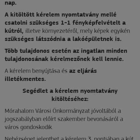
nap.
A kitöltött kérelem nyomtatvány mellé
csatolni szükséges 1-1 fényképfelvételt a
kútról,
illetve környezetéről, mely képek egyikén
szükséges látszódnia a lakóépületnek is.
Több tulajdonos esetén az ingatlan minden
tulajdonosának kérelmezőnek kell lennie.
A kérelem benyújtása és
az eljárás
illetékmentes.
Segédlet a kérelem nyomtatvány
kitöltéséhez:
Mórahalom Városi Önkormányzat jóvoltából a
jogszabályban előírt szakember bevonásáról a
város gondoskodik.
Nehézséget jelenthet a kérelem 3. pontjában a kút