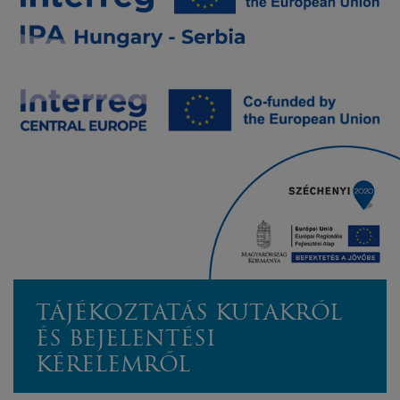
TÁJÉKOZTATÁS KUTAKRÓL
ÉS BEJELENTÉSI
KÉRELEMRŐL