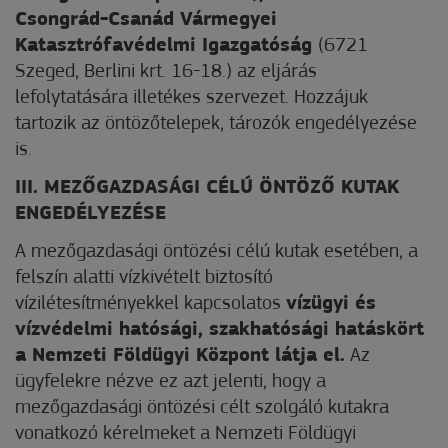
Csongrád-Csanád Vármegyei
Katasztrófavédelmi Igazgatóság
(6721
Szeged, Berlini krt. 16-18.) az eljárás
lefolytatására illetékes szervezet. Hozzájuk
tartozik az öntözőtelepek, tározók engedélyezése
is.
III. MEZŐGAZDASÁGI CÉLÚ ÖNTÖZŐ KUTAK
ENGEDÉLYEZÉSE
A mezőgazdasági öntözési célú kutak esetében, a
felszín alatti vízkivételt biztosító
vízilétesítményekkel kapcsolatos
vízügyi és
vízvédelmi hatósági, szakhatósági hatáskört
a Nemzeti Földügyi Központ látja el.
Az
ügyfelekre nézve ez azt jelenti, hogy a
mezőgazdasági öntözési célt szolgáló kutakra
vonatkozó kérelmeket a Nemzeti Földügyi