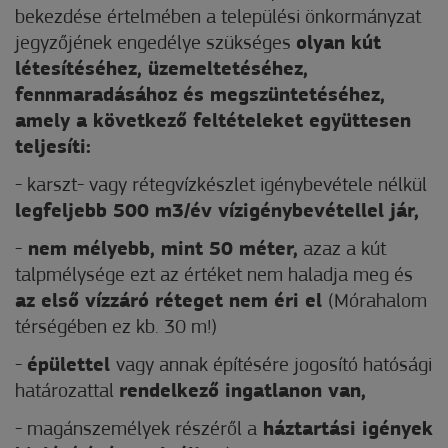
bekezdése értelmében a települési önkormányzat
jegyzőjének engedélye szükséges
olyan kút
létesítéséhez, üzemeltetéséhez,
fennmaradásához és megszüntetéséhez,
amely a következő feltételeket együttesen
teljesíti:
- karszt- vagy rétegvízkészlet igénybevétele nélkül
legfeljebb 500 m3/év vízigénybevétellel jár,
-
nem mélyebb, mint 50 méter,
azaz a kút
talpmélysége ezt az értéket nem haladja meg és
az első vízzáró réteget nem éri el
(Mórahalom
térségében ez kb. 30 m!)
-
épülettel
vagy annak építésére jogosító hatósági
határozattal
rendelkező ingatlanon van,
- magánszemélyek részéről a
háztartási igények