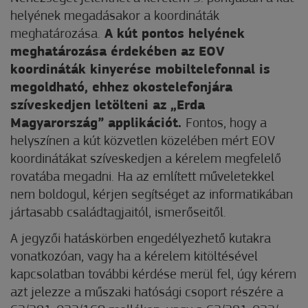
helyének megadásakor a koordináták
meghatározása.
A kút pontos helyének
meghatározása érdekében az EOV
koordináták kinyerése mobiltelefonnal is
megoldható, ehhez okostelefonjára
szíveskedjen letölteni az „Erda
Magyarország” applikációt.
Fontos, hogy a
helyszínen a kút közvetlen közelében mért EOV
koordinátákat szíveskedjen a kérelem megfelelő
rovatába megadni. Ha az említett műveletekkel
nem boldogul, kérjen segítséget az informatikában
jártasabb családtagjaitól, ismerőseitől.
A jegyzői hatáskörben engedélyezhető kutakra
vonatkozóan, vagy ha a kérelem kitöltésével
kapcsolatban további kérdése merül fel, úgy kérem
azt jelezze a műszaki hatósági csoport részére a