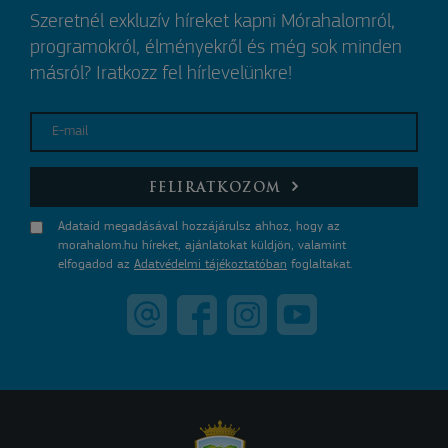
Szeretnél exkluzív híreket kapni Mórahalomról,
programokról, élményekről és még sok minden
másról? Iratkozz fel hírlevelünkre!
E-mail
FELIRATKOZOM
Adataid megadásával hozzájárulsz ahhoz, hogy az
morahalom.hu híreket, ajánlatokat küldjön, valamint
elfogadod az
Adatvédelmi tájékoztatóban
foglaltakat.