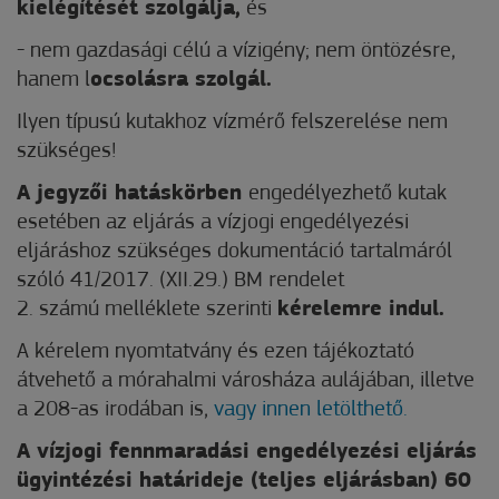
kielégítését szolgálja,
és
- nem gazdasági célú a vízigény; nem öntözésre,
hanem l
ocsolásra szolgál.
Ilyen típusú kutakhoz vízmérő felszerelése nem
szükséges!
A jegyzői hatáskörben
engedélyezhető kutak
esetében az eljárás a vízjogi engedélyezési
eljáráshoz szükséges dokumentáció tartalmáról
szóló 41/2017. (XII.29.) BM rendelet
2. számú melléklete szerinti
kérelemre indul.
A kérelem nyomtatvány és ezen tájékoztató
átvehető a mórahalmi városháza aulájában, illetve
a 208-as irodában is,
vagy innen letölthető.
A vízjogi fennmaradási engedélyezési eljárás
ügyintézési határideje (teljes eljárásban) 60