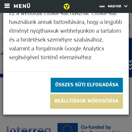
MENÜ
MAGYAR
Ez a weboldal cookie-kat használ. Cookie-kat
használunk annak biztosítására, hogy a legjobb
37,2°C
élményt nyújthassuk webhelyünkön a tartalom
és a hirdetések személyre szabásához,
valamint a forgalmunk Google Analytics
segítségével történő elemzéséhez.
ÖSSZES SÜTI ELFOGADÁSA
BEÁLLÍTÁSOK MÓDOSÍTÁSA