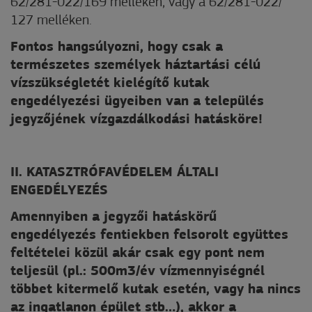
62/281-022/169 melléken, vagy a 62/281-022/
127 melléken.
Fontos hangsúlyozni, hogy csak a
természetes személyek háztartási célú
vízszükségletét kielégítő kutak
engedélyezési ügyeiben van a település
jegyzőjének vízgazdálkodási hatásköre!
II. KATASZTRÓFAVÉDELEM ÁLTALI
ENGEDÉLYEZÉS
Amennyiben a jegyzői hatáskörű
engedélyezés fentiekben felsorolt együttes
feltételei közül akár csak egy pont nem
teljesül (pl.: 500m3/év vízmennyiségnél
többet kitermelő kutak esetén, vagy ha nincs
az ingatlanon épület stb…), akkor a