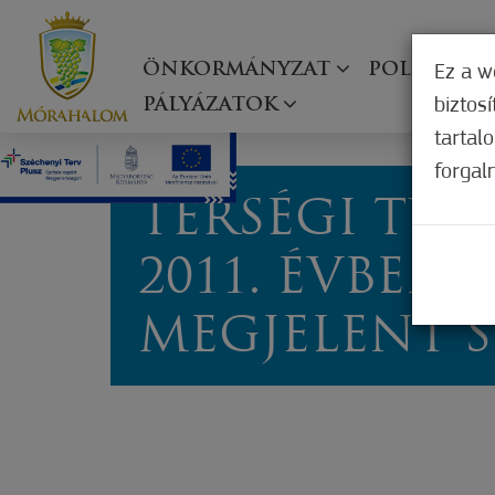
ÖNKORMÁNYZAT
POLGÁRMES
Ez a w
biztos
PÁLYÁZATOK
tartal
forgal
TÉRSÉGI TÜ
2011. ÉVBEN
MEGJELENT 