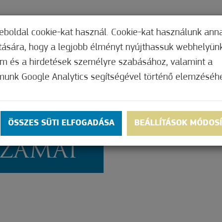
TERI HIVATAL
INTÉZMÉNYEK
KÉPVISEL
eboldal cookie-kat használ. Cookie-kat használunk ann
ítására, hogy a legjobb élményt nyújthassuk webhelyün
om és a hirdetések személyre szabásához, valamint a
munk Google Analytics segítségével történő elemzéséh
KÖR
ÖSSZES SÜTI ELFOGADÁSA
BEÁLLÍTÁSOK MÓDOS
SZÁMAI