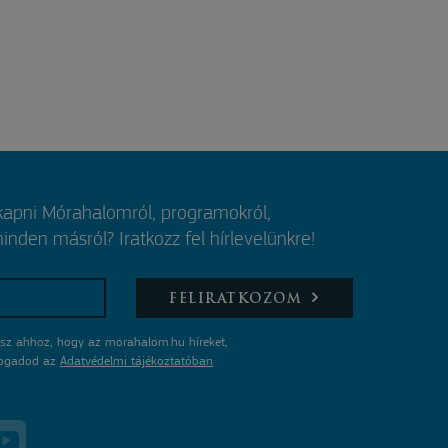
 kapni Mórahalomról, programokról,
nden másról? Iratkozz fel hírlevelünkre!
FELIRATKOZOM
sz ahhoz, hogy az morahalom.hu híreket,
lfogadod az
Adatvédelmi tájékoztatóban