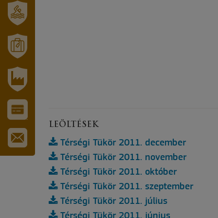
SZT.
ERZSÉBET
GYÓGYFÜRDŐ
MÓRAHALOM
TURISZTIKA
IPARI
PARK
VÁROS-
LEÖLTÉSEK
ÉS
TURISZTIKAI
Térségi Tükör 2011. december
KÁRTYA
IRATKOZZON
Térségi Tükör 2011. november
FEL
HÍRLEVELÜNKRE
Térségi Tükör 2011. október
Térségi Tükör 2011. szeptember
Térségi Tükör 2011. július
Térségi Tükör 2011. június