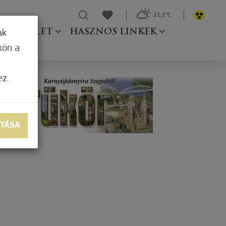
21,1°C
Ő TESTÜLET
HASZNOS LINKEK
ak
kön a
ez.
ÍTÁSA