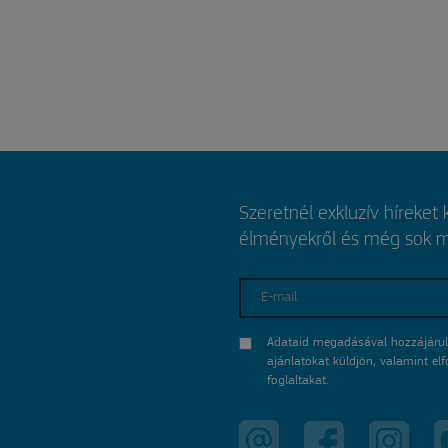
Szeretnél exkluzív híreket
élményekről és még sok mi
E-mail
Adataid megadásával hozzájárul
ajánlatokat küldjön, valamint e
foglaltakat.