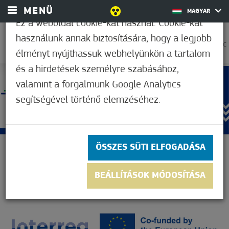
MENÜ
MAGYAR
Ez a weboldal cookie-kat használ. Cookie-kat
használunk annak biztosítására, hogy a legjobb
25,6°C
élményt nyújthassuk webhelyünkön a tartalom
és a hirdetések személyre szabásához,
valamint a forgalmunk Google Analytics
segítségével történő elemzéséhez.
ÖSSZES SÜTI ELFOGADÁSA
BEÁLLÍTÁSOK MÓDOSÍTÁSA