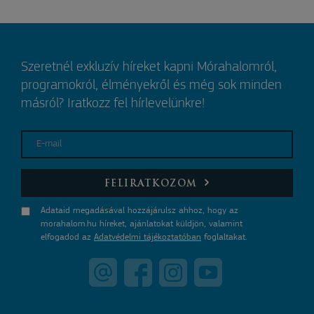
Szeretnél exkluzív híreket kapni Mórahalomról,
programokról, élményekről és még sok minden
másról? Iratkozz fel hírlevelünkre!
E-mail
FELIRATKOZOM
Adataid megadásával hozzájárulsz ahhoz, hogy az
morahalom.hu híreket, ajánlatokat küldjön, valamint
elfogadod az
Adatvédelmi tájékoztatóban
foglaltakat.